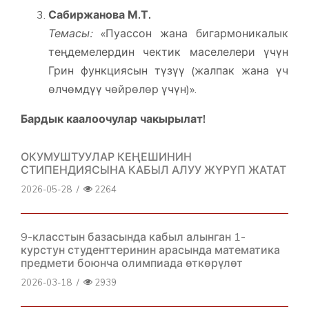
Сабиржанова М.Т.
Темасы:
«Пуассон жана бигармоникалык
теңдемелердин чектик маселелери үчүн
Грин функциясын түзүү (жалпак жана үч
өлчөмдүү чөйрөлөр үчүн)».
Бардык каалоочулар чакырылат!
ОКУМУШТУУЛАР КЕҢЕШИНИН
СТИПЕНДИЯСЫНА КАБЫЛ АЛУУ ЖҮРҮП ЖАТАТ
2026-05-28
/
2264
9-класстын базасында кабыл алынган 1-
курстун студенттеринин арасында математика
предмети боюнча олимпиада өткөрүлөт
2026-03-18
/
2939