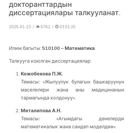
докторанттардын
диссертациялары талкууланат.
2025-01-23
/
5762
/
03:01:20
Илим багыты:
510100 – Математика
.
Талкууга коюлган диссертациялар:
Кожобекова П.Ж.
Темасы:
«Жылуулук булагын башкаруунун
маселелери жана аны медицинанын
тармагында колдонуу».
Миталипова А.Н.
Темасы:
«Агымдагы денелерди
математикалык жана сандап моделдөө».