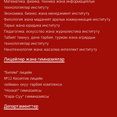
Математика, физика, техника жана информациялык
технологиялар институту
Экономика, бизнес жана менеджмент институту
Филология жана маданият аралык коммуникация институту
Тарых жана юридика институту
Педагогика, искусство жана журналистика институту
Табият таануу, дене тарбия, туризм жана агрардык
технологиялар институту
Нанотехнология жана жасалма интеллект институту
Лицейлер жана гимназиялар
"Билим" лицейи
№12 Кесиптик лицейи
«Ыйман» окуу-тарбия комплекси
"Ноокат" гимназиясы
"Кара-Суу" гиммназиясы
Департаменттер