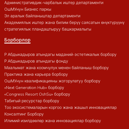
Административдик-чарбалык иштер департаменти
ОшМУнун Бизнес паркы
Эл аралык байланыштар департаменти
Академиялык иштер жана билим берүү саясатын өнүктүрүүнү
стратегиялык пландаштыруу башкармалыгы
Борборлор
Р.Абдыкадыров атындагы маданий-эстетикалык борбору
Р.Абдыкадыров атындагы фонду
Маалымат жана коомчулук менен байланыш борбору
Практика жана карьера борбору
ОшМУнун квалификацияны жогорулатуу борбору
«Next Generation Hub» борбору
«Congress Resort OshSu» борбору
Табигый ресурстар борбору
Тоо экосистемаларын коргоо жана жашыл инновациялар
Консалтинг Борбору
Илимий изилдөөлөр жана инновациялар борбору