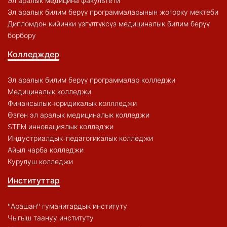
Эл аралык медицина факультети
Эл аралык билим берүү программаларынын жогорку мектеби
Дипломдон кийинки үзгүлтүксүз медициналык билим берүү
борбору
Колледждер
Эл аралык билим берүү программалар колледжи
Медициналык колледжи
Финансылык-юридикалык коллледжи
Өзгөн эл аралык медициналык колледжи
STEM инновациялык колледжи
Индустриалдык-педагогикалык колледжи
Айыл чарба колледжи
Курулуш колледжи
Институттар
"Арашан" гуманитардык институту
Чыгыш таануу институту