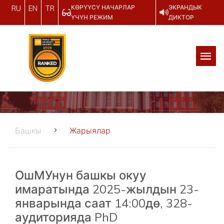
КӨРҮҮСҮ НАЧАРЛАР
ЭКРАНДЫК
RU
EN
TR
ҮЧҮН РЕЖИМ
ДИКТОР
Башкы
Жарыялар
ОшМУнун башкы окуу
имаратында 2025-жылдын 23-
январында саат 14:00дө, 328-
аудиторияда PhD