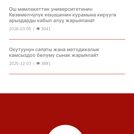
Ош мамлекеттик университетинин
Көзөмөлчүлүк кеңешинин курамына кирүүгө
арыздарды кабыл алуу жарыяланат
2026-03-05
/
3041
Окутуунун сапаты жана методикалык
камсыздоо бөлүмү сынак жарыялайт
2025-12-03
/
3891